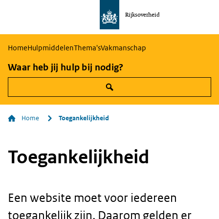
Rijksoverheid
Naar
de
homepage
Home
Hulpmiddelen
Thema's
Vakmanschap
van
Waar heb jij hulp bij nodig?
communicatie
Home
Toegankelijkheid
Toegankelijkheid
Een website moet voor iedereen
toegankelijk zijn. Daarom gelden er